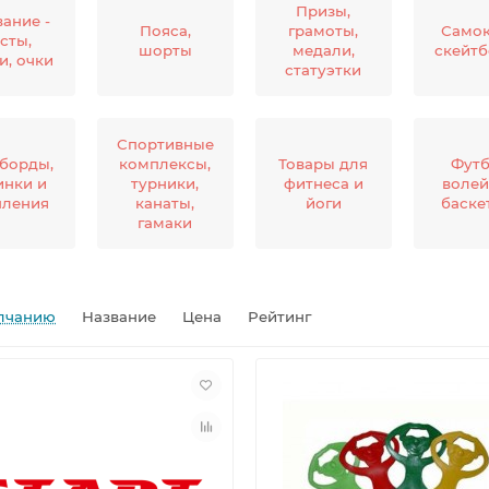
Призы,
ание -
Пояса,
грамоты,
Самок
сты,
шорты
медали,
скейт
и, очки
статуэтки
Спортивные
борды,
комплексы,
Товары для
Футб
инки и
турники,
фитнеса и
волей
пления
канаты,
йоги
баске
гамаки
лчанию
Название
Цена
Рейтинг