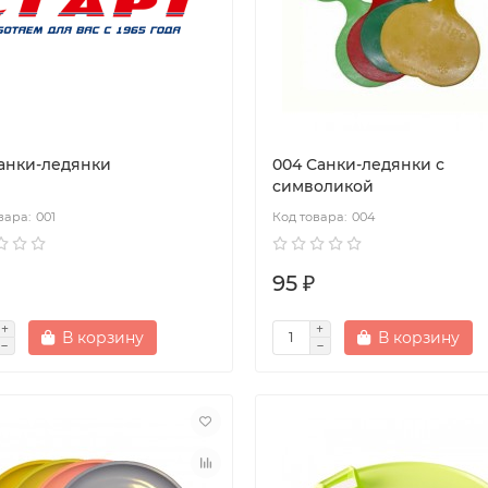
Санки-ледянки
004 Санки-ледянки с
символикой
001
004
95 ₽
В корзину
В корзину