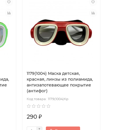
1179(1004) Маска детская,
ида,
красная, линзы из полиамида,
тие
антизапотевающее покрытие
(антифог)
1179(1004)Кр
290 ₽