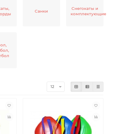
аты,
Снегокаты и
Санки
борды
комплектующие
ол,
бол,
тбол