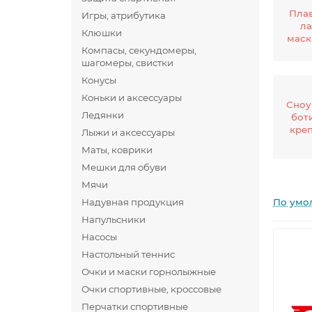
Плав
Игры, атрибутика
ла
Клюшки
маск
Компасы, секундомеры,
шагомеры, свистки
Конусы
Коньки и аксессуары
Сноу
Ледянки
бот
кре
Лыжи и аксессуары
Маты, коврики
Мешки для обуви
Мячи
Надувная продукция
По умо
Напульсники
Насосы
Настольный теннис
Очки и маски горнолыжные
Очки спортивные, кроссовые
Перчатки спортивные