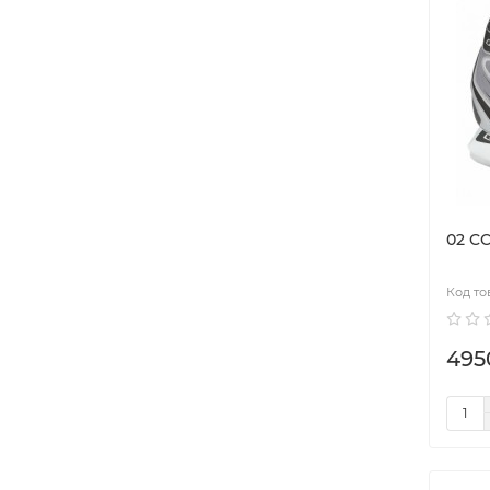
02 C
495