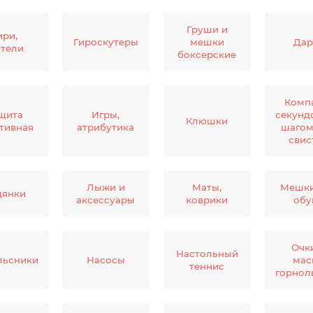
Груши и
ири,
Гироскутеры
мешки
Дар
нтели
боксерские
Комп
щита
Игры,
секунд
Клюшки
тивная
атрибутика
шагом
свис
Лыжи и
Маты,
Мешки
дянки
аксессуары
коврики
обу
Очк
Настольный
льсники
Насосы
мас
теннис
горно