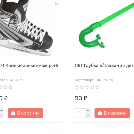
CM Коньки хоккейные р.46
1161 Трубка д/плавания де
02 CCM
1161(H029)
0 ₽
90 ₽
В корзину
В корзину