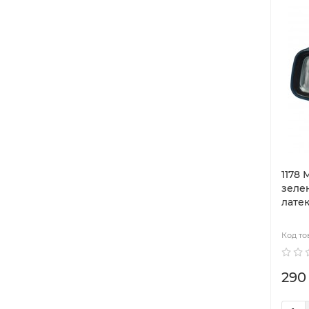
1178 
зелен
латек
290