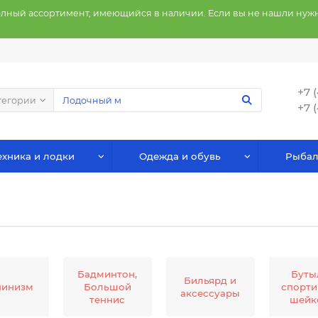
олный ассортимент, имеющийся в наличии. Если вы не нашли нужн
+7 
тегории
+7 
хника и лодки
Одежда и обувь
Рыбал
Бадминтон,
Буты
Бильярд и
пинизм
Большой
спорти
аксессуары
теннис
шейк