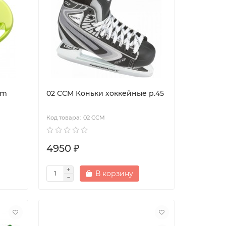
em
02 CCM Коньки хоккейные р.45
02 CCM
4950 ₽
В корзину