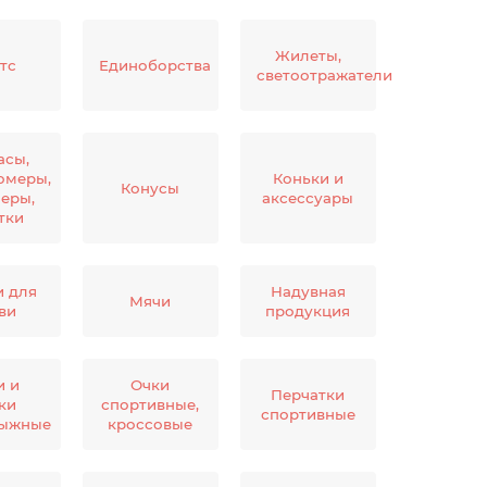
Жилеты,
тс
Единоборства
светоотражатели
асы,
омеры,
Коньки и
Конусы
еры,
аксессуары
тки
 для
Надувная
Мячи
ви
продукция
и и
Очки
Перчатки
ки
спортивные,
спортивные
лыжные
кроссовые