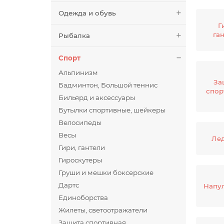
Одежда и обувь
Г
га
Рыбалка
Спорт
Альпинизм
За
Бадминтон, Большой теннис
спор
Бильярд и аксессуары
Бутылки спортивные, шейкеры
Велосипеды
Весы
Ле
Гири, гантели
Гироскутеры
Груши и мешки боксерские
Дартс
Напу
Единоборства
Жилеты, светоотражатели
Защита спортивная