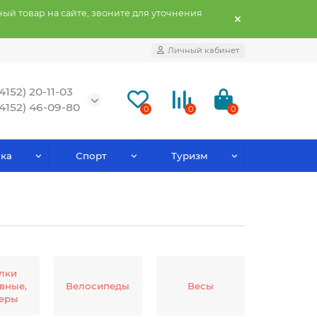
ый товар на сайте, звоните для уточнения
Личный кабинет
(4152) 20-11-03
(4152) 46-09-80
0
0
0
ка
Спорт
Туризм
лки
вные,
Велосипеды
Весы
еры