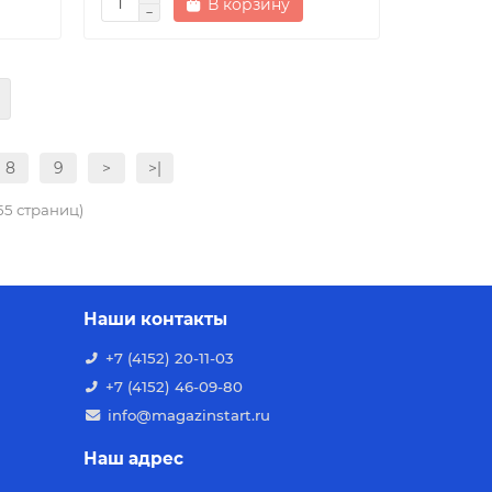
В корзину
8
9
>
>|
555 страниц)
Наши контакты
+7 (4152) 20-11-03
+7 (4152) 46-09-80
info@magazinstart.ru
Наш адрес