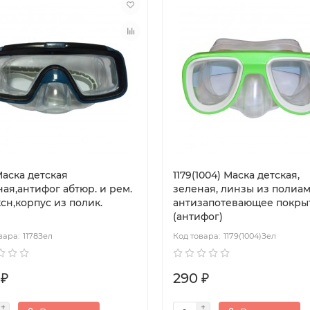
Маска детская
1179(1004) Маска детская,
ая,антифог абтюр. и рем.
зеленая, линзы из полиам
сн,корпус из полик.
антизапотевающее покры
(антифог)
1178Зел
1179(1004)Зел
 ₽
290 ₽