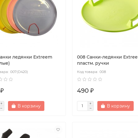
Санки ледянки Extreem
008 Санки-ледянки Extre
лые)
пластм. ручки
007(D420)
008
 ₽
490 ₽
В корзину
В корзину