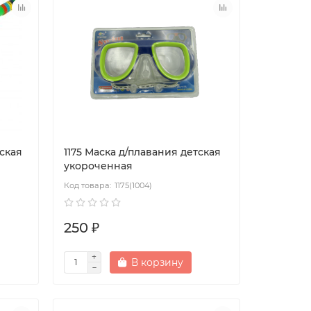
тская
1175 Маска д/плавания детская
укороченная
1175(1004)
250 ₽
В корзину