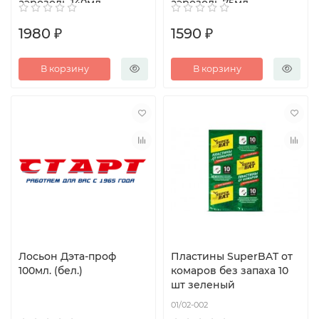
аэрозоль 140мл
аэрозоль 75мл
1980 ₽
1590 ₽
В корзину
В корзину
Лосьон Дэта-проф
Пластины SuperBAT от
100мл. (бел.)
комаров без запаха 10
шт зеленый
01/02-002