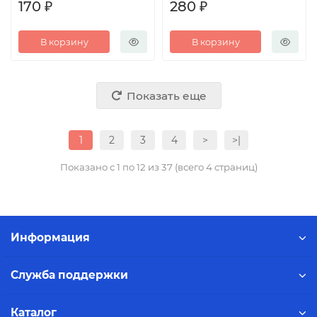
170 ₽
280 ₽
В корзину
В корзину
Показать еще
1
2
3
4
>
>|
Показано с 1 по 12 из 37 (всего 4 страниц)
Информация
Служба поддержки
Каталог