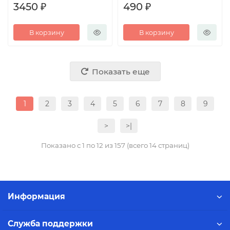
3450 ₽
490 ₽
В корзину
В корзину
Показать еще
1
2
3
4
5
6
7
8
9
>
>|
Показано с 1 по 12 из 157 (всего 14 страниц)
Информация
Служба поддержки