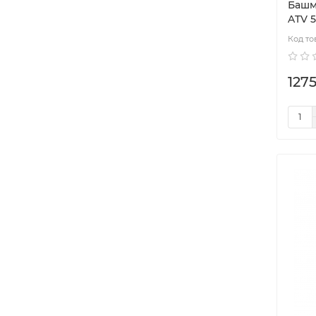
Башм
ATV 
1275