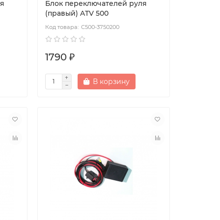
ля
Блок переключателей руля
(правый) ATV 500
С500-3750200
1790 ₽
В корзину