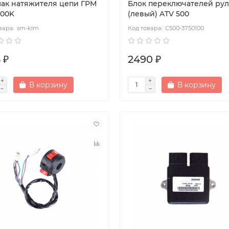
ак натяжителя цепи ГРМ
Блок переключателей ру
500K
(левый) ATV 500
sm-klm
С500-3750100
 ₽
2490 ₽
В корзину
В корзину