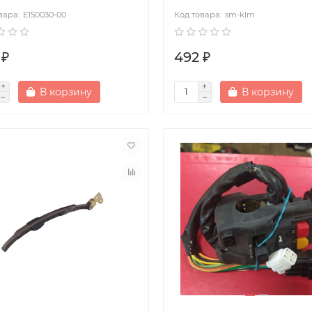
Е150030-00
sm-klm
 ₽
492 ₽
В корзину
В корзину