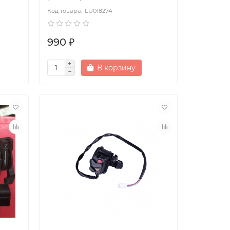
LU018274
990 ₽
В корзину