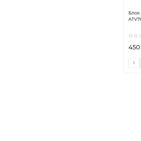
Блок
ATV7
450