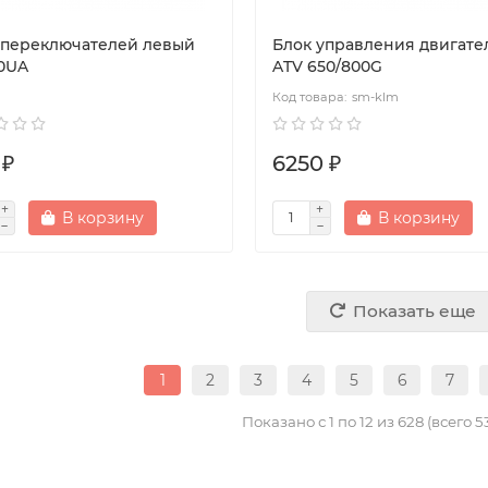
 переключателей левый
Блок управления двигате
0UA
ATV 650/800G
sm-klm
 ₽
6250 ₽
В корзину
В корзину
Показать еще
1
2
3
4
5
6
7
Показано с 1 по 12 из 628 (всего 