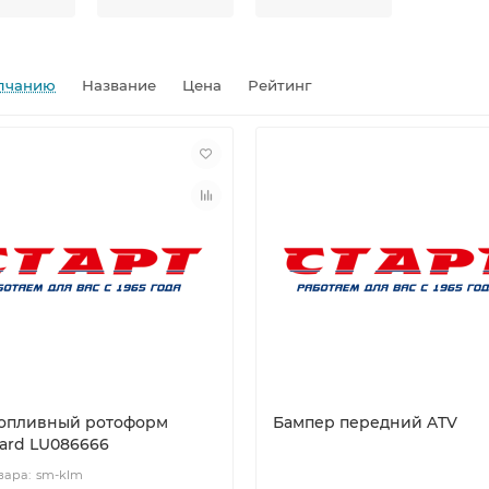
лчанию
Название
Цена
Рейтинг
топливный ротоформ
Бампер передний ATV
ard LU086666
sm-klm