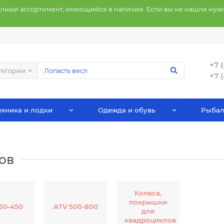
олный ассортимент, имеющийся в наличии. Если вы не нашли нужн
+7 
тегории
+7 
хника и лодки
Одежда и обувь
Рыбал
ов
Колеса,
покрышки
50-450
ATV 500-800
для
квадроциклов