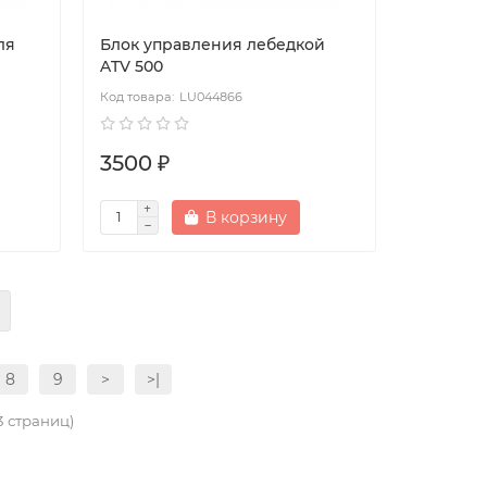
ля
Блок управления лебедкой
ATV 500
LU044866
3500 ₽
В корзину
8
9
>
>|
53 страниц)