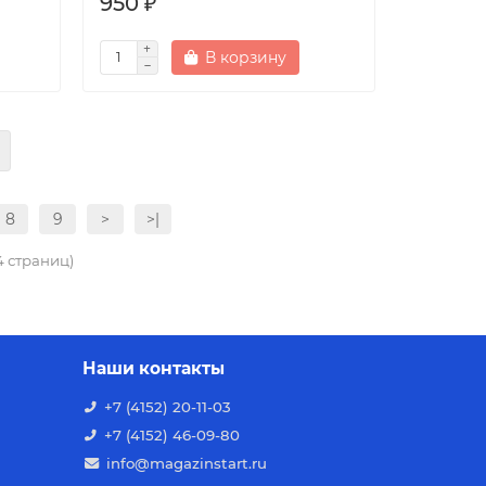
950 ₽
В корзину
8
9
>
>|
44 страниц)
Наши контакты
+7 (4152) 20-11-03
+7 (4152) 46-09-80
info@magazinstart.ru