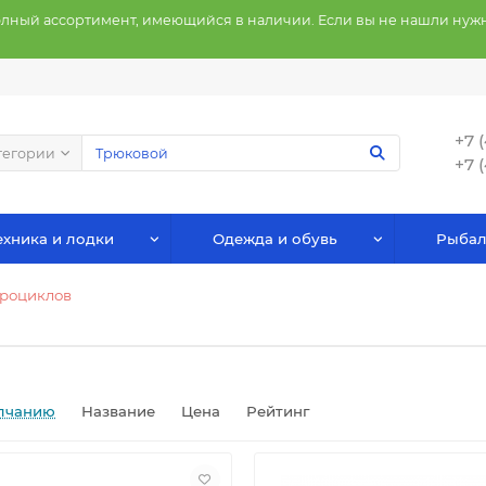
олный ассортимент, имеющийся в наличии. Если вы не нашли нужн
+7 
тегории
+7 
хника и лодки
Одежда и обувь
Рыбал
дроциклов
лчанию
Название
Цена
Рейтинг