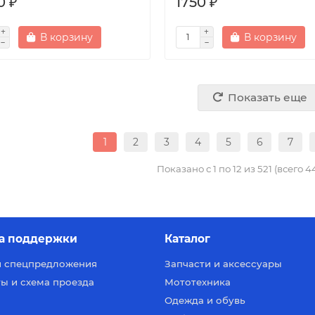
0 ₽
1750 ₽
В корзину
В корзину
Показать еще
1
2
3
4
5
6
7
Показано с 1 по 12 из 521 (всего 
а поддержки
Каталог
и спецпредложения
Запчасти и аксессуары
ы и схема проезда
Мототехника
Одежда и обувь