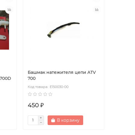
Башмак натежителя цепи ATV
 700D
700
Е150030-00
450 ₽
В корзину