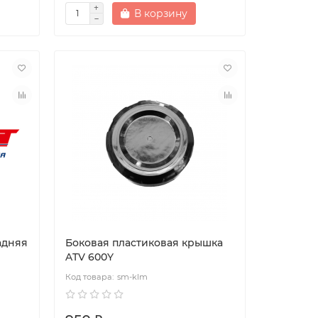
В корзину
адняя
Боковая пластиковая крышка
ATV 600Y
sm-klm