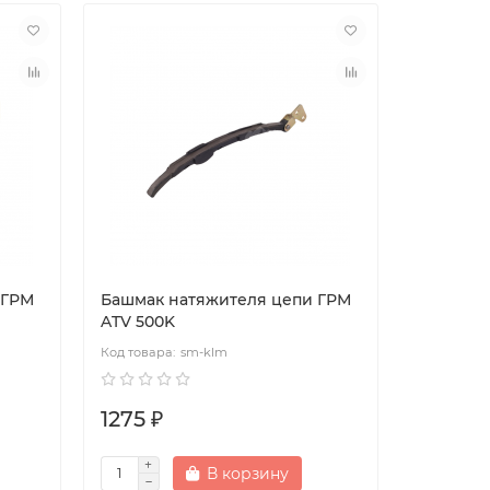
 ГРМ
Башмак натяжителя цепи ГРМ
ATV 500K
sm-klm
1275 ₽
В корзину