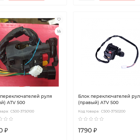
 переключателей руля
Блок переключателей ру
й) ATV 500
(правый) ATV 500
С500-3750100
С500-3750200
0 ₽
1790 ₽