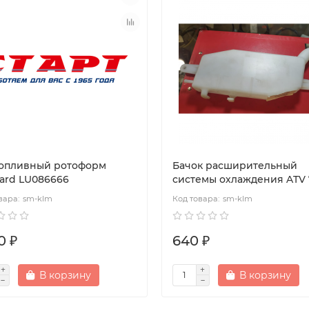
топливный ротоформ
Бачок расширительный
ard LU086666
системы охлаждения ATV
sm-klm
sm-klm
0 ₽
640 ₽
В корзину
В корзину