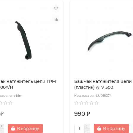
ак натяжитель цепи ГРМ
Башмак натяжителя цепи
600Y/Н
(пластик) ATV 500
sm-klm
LU018274
 ₽
990 ₽
В корзину
В корзину