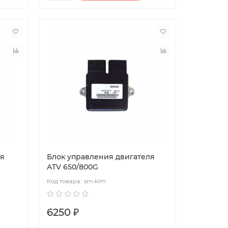
ля
Блок управления двигателя
ATV 650/800G
sm-klm
6250 ₽