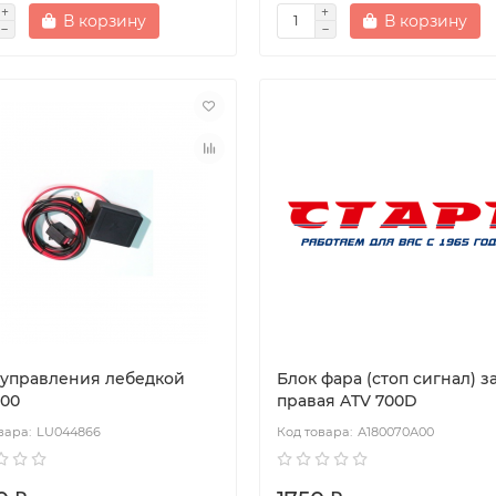
В корзину
В корзину
 управления лебедкой
Блок фара (стоп сигнал) з
500
правая ATV 700D
LU044866
А180070А00