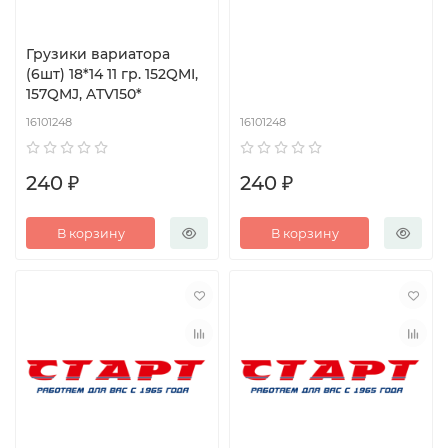
Грузики вариатора
(6шт) 18*14 11 гр. 152QMI,
157QMJ, ATV150*
16101248
16101248
240 ₽
240 ₽
В корзину
В корзину