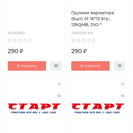
Грузики вариатора
(6шт) 4Т 16*13 9гр.,
139QMB, DIO *
100002392
10000239 9гр
290 ₽
290 ₽
В корзину
В корзину