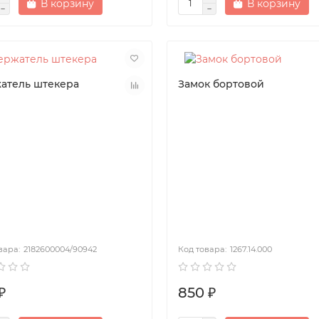
В корзину
В корзину
атель штекера
Замок бортовой
2182600004/90942
1267.14.000
₽
850 ₽