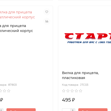
а для прицепа
ллический корпус
Вилка для прицепа,
пластиковая
87803
JTC03
 ₽
495 ₽