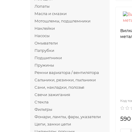
Лопаты
Масла и смазки
Мотошлемы, подшлемники
Наклейки
Вилк
Насосы
мета
Омыватели
Патрубки
Подшипники
Пружины
Ремни вариатора / вентилятора
Сальники, резинки, пыльники
Сани, накладки, полозья
Свечи зажигания
Стекла
Фильтры
Фонари, лампы, фары, указатели
590
Цепи, замки цепи
Цилиндры, поршни