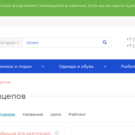
олный ассортимент, имеющийся в наличии. Если вы не нашли нужн
+7 
тегории
+7 
хника и лодки
Одежда и обувь
Рыбал
цепов
ицепов
лчанию
Название
Цена
Рейтинг