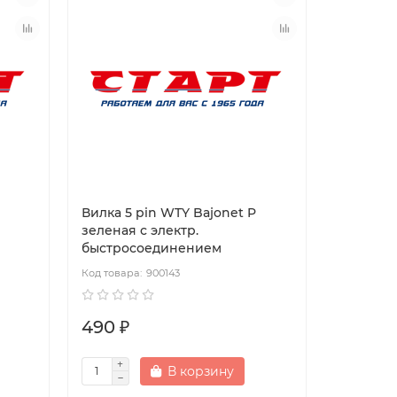
Вилка 5 pin WTY Bajonet P
зеленая с электр.
быстросоединением
900143
490 ₽
В корзину