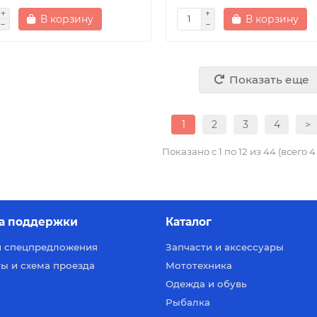
В корзину
В корзину
Показать еще
1
2
3
4
>
Показано с 1 по 12 из 44 (всего 
а поддержки
Каталог
и спецпредложения
Запчасти и аксессуары
ы и схема проезда
Мототехника
Одежда и обувь
Рыбалка