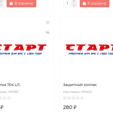
В корзину
В корзину
лка 704 L/C
Защитный колпак
930383
693404
 ₽
280 ₽