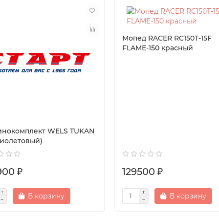
Мопед RACER RC150T-15F
FLAME-150 красный
нокомплект WELS TUKAN
фиолетовый)
900 ₽
129500 ₽
В корзину
В корзину