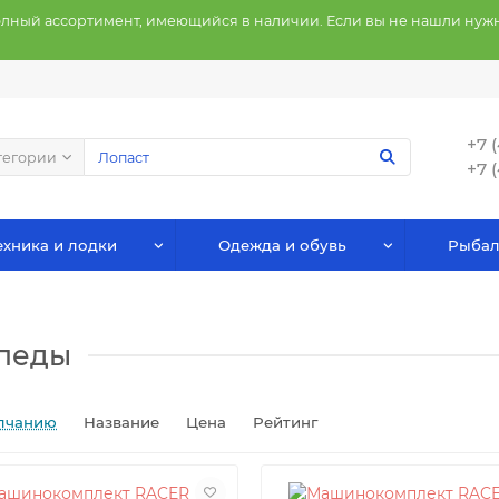
олный ассортимент, имеющийся в наличии. Если вы не нашли нужн
+7 
тегории
+7 
хника и лодки
Одежда и обувь
Рыбал
опеды
лчанию
Название
Цена
Рейтинг