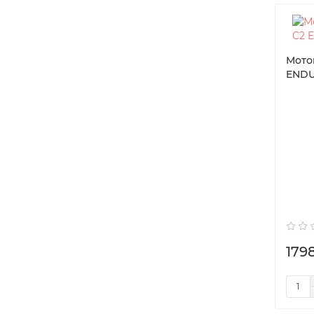
Мото
ENDU
179