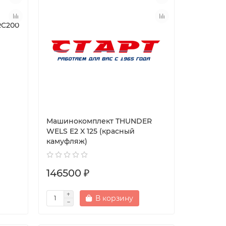
RC200
Машинокомплект THUNDER
WELS E2 X 125 (красный
камуфляж)
146500 ₽
В корзину