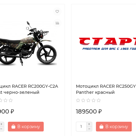
цикл RACER RC200GY-C2A
Мотоцикл RACER RC250GY
ist черно-зеленый
Panther красный
900 ₽
189500 ₽
В корзину
В корзину