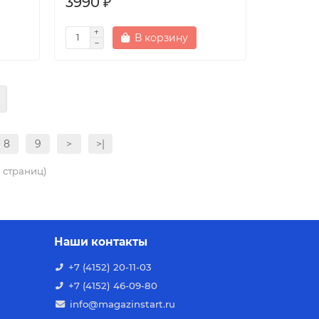
3990 ₽
В корзину
8
9
>
>|
3 страниц)
Наши контакты
+7 (4152) 20-11-03
+7 (4152) 46-09-80
info@magazinstart.ru