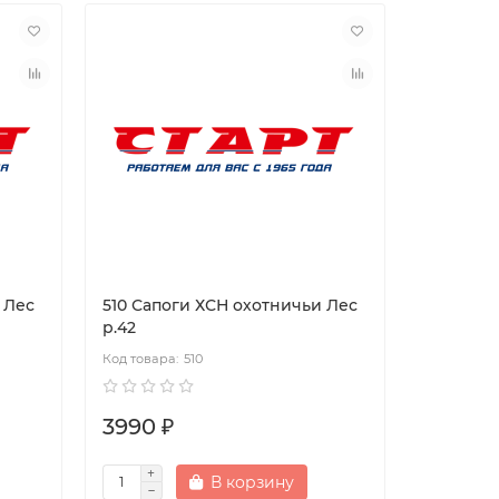
 Лес
510 Сапоги ХСН охотничьи Лес
р.42
510
3990 ₽
В корзину