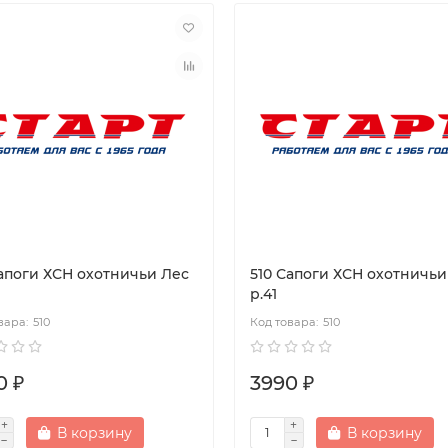
Сапоги ХСН охотничьи Лес
510 Сапоги ХСН охотничьи
р.41
510
510
0 ₽
3990 ₽
В корзину
В корзину