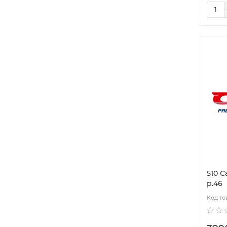
510 
р.46