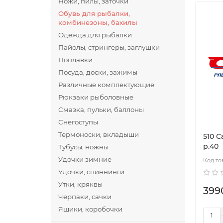
Ножи, пилы, заточки
Обувь для рыбалки,
комбинезоны, бахилы
Одежда для рыбалки
Пайолы, стрингеры, заглушки
Поплавки
Посуда, доски, зажимы
Различные комплектующие
Рюкзаки рыболовные
Смазка, пульки, баллоны
Снегоступы
Термоноски, вкладыши
510 
р.40
Тубусы, ножны
Удочки зимние
Удочки, спиннинги
Утки, кряквы
399
Черпаки, сачки
Ящики, коробочки