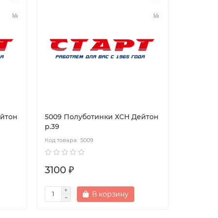
ейтон
5009 Полуботинки ХСН Дейтон
р.39
5009
3100 ₽
В корзину