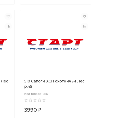
 Лес
510 Сапоги ХСН охотничьи Лес
р.45
510
3990 ₽