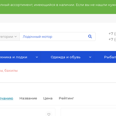
олный ассортимент, имеющийся в наличии. Если вы не нашли нужн
+7 
тегории
+7 
хника и лодки
Одежда и обувь
Рыбал
ы, бахилы
лчанию
Название
Цена
Рейтинг