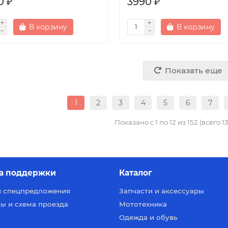
0 ₽
3990 ₽
В корзину
В корзину
Показать еще
1
2
3
4
5
6
7
Показано с 1 по 12 из 152 (всего 1
а поддержки
Каталог
и спецпредложения
Запчасти и аксессуары
ы и схема проезда
Мототехника
Одежда и обувь