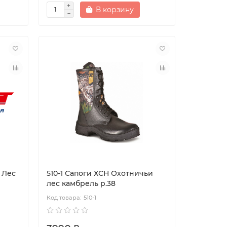
В корзину
 Лес
510-1 Сапоги ХСН Охотничьи
лес камбрель р.38
510-1