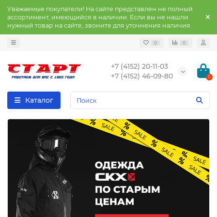
Уважаемые покупатели! На сайте представлен не полный
ассортимент, имеющийся в наличии. Если вы не нашли
нужный товар на сайте, звоните для уточнения наличия
0
0
+7 (4152) 20-11-03
+7 (4152) 46-09-80
0
Каталог